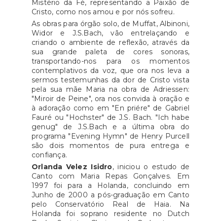
Mistério da Fé, representando a Paixão de
Cristo, como nos amou e por nós sofreu.
As obras para órgão solo, de Muffat, Albinoni,
Widor e J.S.Bach, vão entrelaçando e
criando o ambiente de reflexão, através da
sua grande paleta de cores sonoras,
transportando-nos para os momentos
contemplativos da voz, que ora nos leva a
sermos testemunhas da dor de Cristo vista
pela sua mãe Maria na obra de Adriessen:
"Miroir de Peine", ora nos convida à oração e
à adoração como em "En priére" de Gabriel
Fauré ou "Hochster" de J.S. Bach. "Ich habe
genug" de J.S.Bach e a última obra do
programa "Evening Hymn" de Henry Purcell
são dois momentos de pura entrega e
confiança.
Orlanda Velez Isidro
, iniciou o estudo de
Canto com Maria Repas Gonçalves. Em
1997 foi para a Holanda, concluindo em
Junho de 2000 a pós-graduação em Canto
pelo Conservatório Real de Haia. Na
Holanda foi soprano residente no Dutch