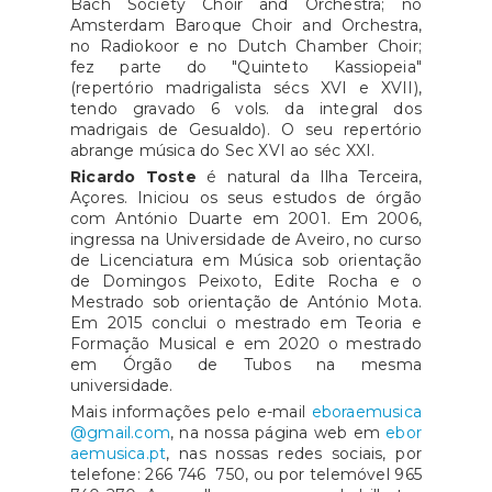
Bach Society Choir and Orchestra; no
Amsterdam Baroque Choir and Orchestra,
no Radiokoor e no Dutch Chamber Choir;
fez parte do "Quinteto Kassiopeia"
(repertório madrigalista sécs XVI e XVII),
tendo gravado 6 vols. da integral dos
madrigais de Gesualdo). O seu repertório
abrange música do Sec XVI ao séc XXI.
Ricardo Toste
é natural da Ilha Terceira,
Açores. Iniciou os seus estudos de órgão
com António Duarte em 2001. Em 2006,
ingressa na Universidade de Aveiro, no curso
de Licenciatura em Música sob orientação
de Domingos Peixoto, Edite Rocha e o
Mestrado sob orientação de António Mota.
Em 2015 conclui o mestrado em Teoria e
Formação Musical e em 2020 o mestrado
em Órgão de Tubos na mesma
universidade.
Mais informações pelo e-mail
eboraemusica
@gmail.com
, na nossa página web em
ebor
aemusica.pt
, nas nossas redes sociais, por
telefone: 266 746 750, ou por telemóvel 965