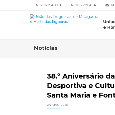
266 736 601
266 771 464
GE
Uniã
e Hor
Notícias
38.º Aniversário d
Desportiva e Cultu
Santa Maria e Fon
24-MAR-2025