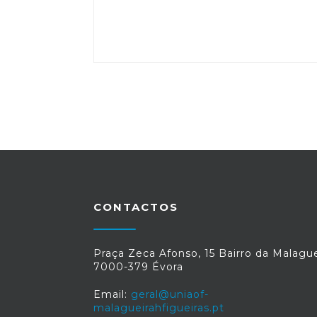
CONTACTOS
Praça Zeca Afonso, 15 Bairro da Malague
7000-379 Évora
Email:
geral@uniaof-
malagueirahfigueiras.pt