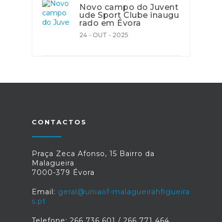
Novo campo do Juvent
ude Sport Clube inaugu
rado em Évora
24 - OUT - 2025
CONTACTOS
Praça Zeca Afonso, 15 Bairro da
Malagueira
7000-379 Évora
Email:
geral@uniaof-malagueirahfigueira
s.pt
Telefone: 266 736 601 / 266 771 464