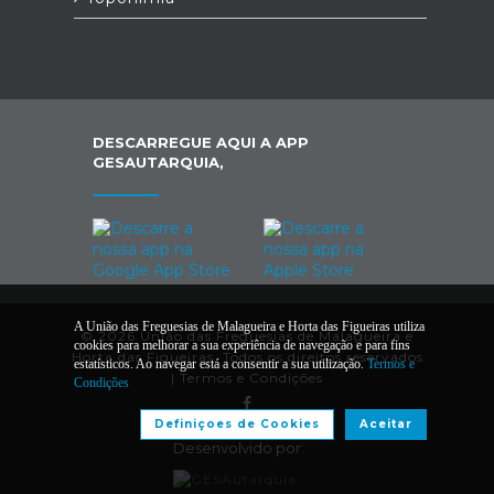
DESCARREGUE AQUI A APP
GESAUTARQUIA,
A União das Freguesias de Malagueira e Horta das Figueiras utiliza
© 2026 União das Freguesias de Malagueira e
cookies para melhorar a sua experiência de navegação e para fins
Horta das Figueiras. Todos os direitos reservados
estatísticos. Ao navegar está a consentir a sua utilização.
Termos e
|
Termos e Condições
Condições
Definiçoes de Cookies
Aceitar
Desenvolvido por: