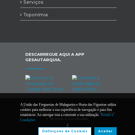
Serviços
Toponímia
DESCARREGUE AQUI A APP
GESAUTARQUIA,
A União das Freguesias de Malagueira e Horta das Figueiras utiliza
© 2026 União das Freguesias de Malagueira e
cookies para melhorar a sua experiência de navegação e para fins
Horta das Figueiras. Todos os direitos reservados
estatísticos. Ao navegar está a consentir a sua utilização.
Termos e
|
Termos e Condições
Condições
Definiçoes de Cookies
Aceitar