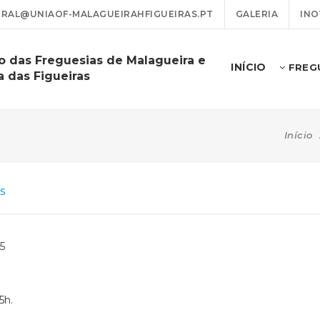
RAL@UNIAOF-MALAGUEIRAHFIGUEIRAS.PT
GALERIA
INO
o das Freguesias de Malagueira e
INÍCIO
FREG
a das Figueiras
Início
s
5
5h.