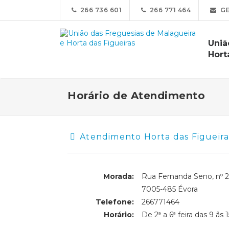
266 736 601
266 771 464
GE
Uniã
Hort
Horário de Atendimento
Atendimento Horta das Figueira
Morada:
Rua Fernanda Seno, nº 2
Morada:
7005-485 Évora
Telefone:
266771464
Horário:
De 2ª a 6ª feira das 9 ãs 1