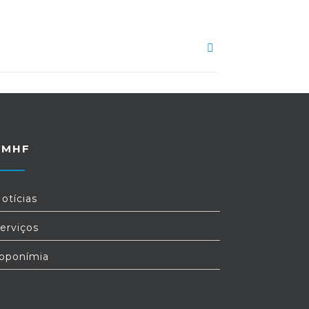
FMHF
otícias
erviços
oponímia