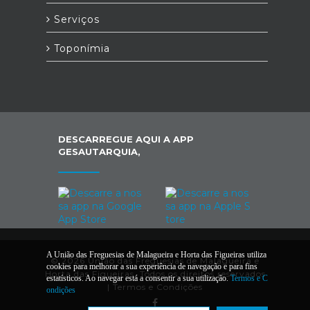
Serviços
Toponímia
DESCARREGUE AQUI A APP
GESAUTARQUIA,
A União das Freguesias de Malagueira e Horta das Figueiras utiliza
© 2026 União das Freguesias de Malagueira e
cookies para melhorar a sua experiência de navegação e para fins
Horta das Figueiras. Todos os direitos reservados
estatísticos. Ao navegar está a consentir a sua utilização.
Termos e C
|
Termos e Condições
ondições