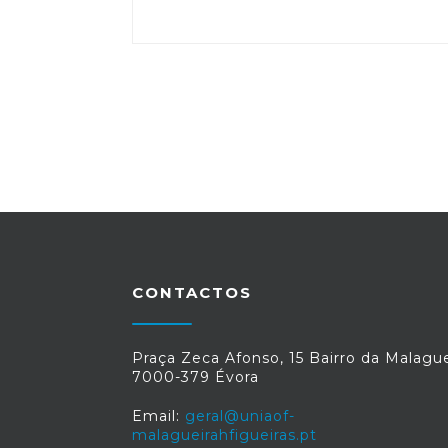
CONTACTOS
Praça Zeca Afonso, 15 Bairro da Malague
7000-379 Évora
Email:
geral@uniaof-
malagueirahfigueiras.pt