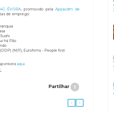
S 4G ÉVORA
, promovido pela
Appacdm de
rtas de emprego:
Branquia
asa
 Sushi
ui há Pão
undo
(ODP) (M/F), Eurofirms - People first
isponíveis
aqui.
.
Partilhar