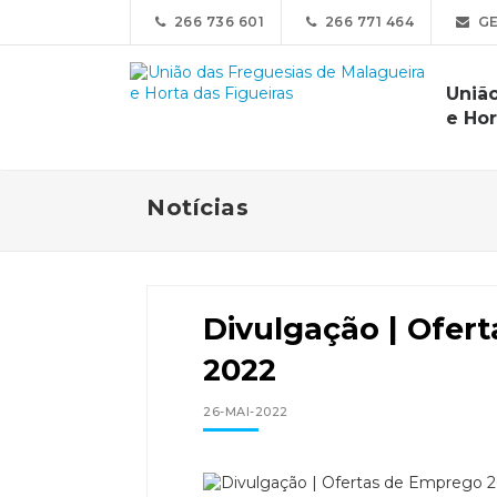
266 736 601
266 771 464
GE
Uniã
e Hor
Notícias
Divulgação | Ofer
2022
26-MAI-2022