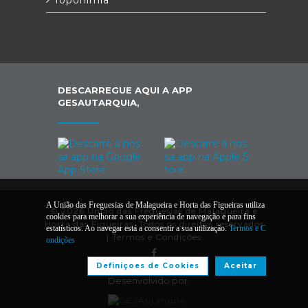
Toponímia
DESCARREGUE AQUI A APP
GESAUTARQUIA,
A União das Freguesias de Malagueira e Horta das Figueiras utiliza
© 2026 União das Freguesias de Malagueira e
cookies para melhorar a sua experiência de navegação e para fins
Horta das Figueiras. Todos os direitos reservados
estatísticos. Ao navegar está a consentir a sua utilização.
Termos e C
|
Termos e Condições
ondições
Definiçoes de Cookies
Aceitar
Desenvolvido por: