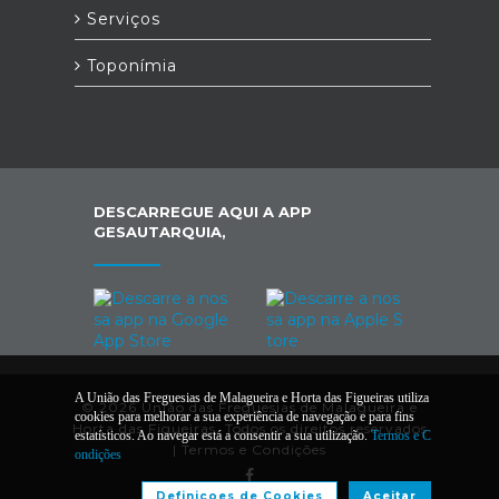
Serviços
Toponímia
DESCARREGUE AQUI A APP
GESAUTARQUIA,
A União das Freguesias de Malagueira e Horta das Figueiras utiliza
© 2026 União das Freguesias de Malagueira e
cookies para melhorar a sua experiência de navegação e para fins
Horta das Figueiras. Todos os direitos reservados
estatísticos. Ao navegar está a consentir a sua utilização.
Termos e C
|
Termos e Condições
ondições
Definiçoes de Cookies
Aceitar