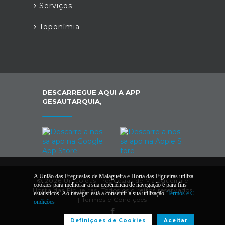
Serviços
Toponímia
DESCARREGUE AQUI A APP
GESAUTARQUIA,
A União das Freguesias de Malagueira e Horta das Figueiras utiliza
© 2026 União das Freguesias de Malagueira e
cookies para melhorar a sua experiência de navegação e para fins
Horta das Figueiras. Todos os direitos reservados
estatísticos. Ao navegar está a consentir a sua utilização.
Termos e C
|
Termos e Condições
ondições
Definiçoes de Cookies
Aceitar