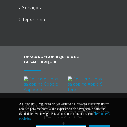
Serviços
Toponímia
DESCARREGUE AQUI A APP
GESAUTARQUIA,
A União das Freguesias de Malagueira e Horta das Figueiras utiliza
© 2026 União das Freguesias de Malagueira e
cookies para melhorar a sua experiência de navegação e para fins
Horta das Figueiras. Todos os direitos reservados
estatísticos. Ao navegar está a consentir a sua utilização.
Termos e C
|
Termos e Condições
ondições