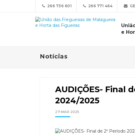
266 736 601
266 771 464
GE
Uniã
e Hor
Notícias
AUDIÇÕES- Final d
2024/2025
27-MAR-2025