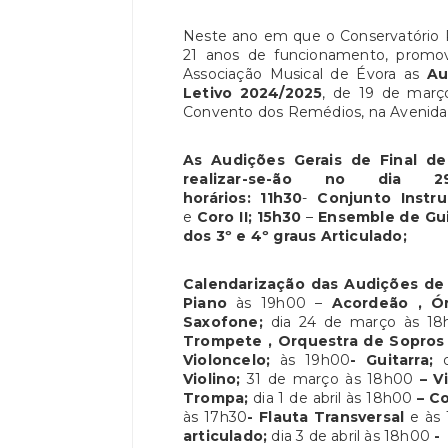
Neste ano em que o Conservatório 
21 anos de funcionamento, promo
Associação Musical de Évora as
Au
Letivo 2024/2025
, de 19 de março
Convento dos Remédios, na Avenida 
As Audições Gerais de Final d
realizar-se-ão no dia
horários:
11h30
-
Conjunto Instru
e
Coro II;
15h30
–
Ensemble de Gui
dos 3º e 4º graus Articulado;
Calendarização das Audições de
Piano
às 19h00 –
Acordeão , Ó
Saxofone;
dia 24 de março às 18
Trompete , Orquestra de Sopros
Violoncelo;
às 19h00
- Guitarra;
Violino;
31 de março às 18h00
– Vi
Trompa;
dia 1 de abril às 18h00
– C
às 17h30
- Flauta Transversal
e às
articulado;
dia 3 de abril às 18h00
- 