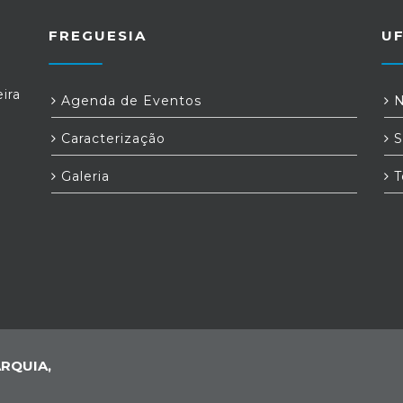
FREGUESIA
U
ira
Agenda de Eventos
N
Caracterização
S
Galeria
T
RQUIA,