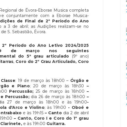
Regional de Évora-Eborae Musica completa
ve conjuntamente com a Eborae Musica-
dições de Final de 2º Período do Ano
 a 3 de abril; as Audições realizam-se no
de S. Sebastião, Évora.
e 2º Período do Ano Letivo 2024/2025
 29 de março nos seguintes
mental do 5ª grau articulado
(9º ano)
tarras
,
Coro do 2º Grau Articulado, Coro
 Classe
: 19 de março às 18h00 –
Órgão e
rgão e Piano
; 20 de março às 18h30
–
h00
Percussão;
25 de março
às 18h00
–
 e Percussão;
dia 26 de março às
18h00
–
dia 27 de março às 18h00 e às 19h00
-
ola d'Arco e Violino
; às
19h00
- Oboé e
ontrabaixo
e às 19h15
– Canto
dia 2 de abril
 19h00
– Canto, Coro I e Coro do 1º grau
Clarinete,
e às 19h00
Guitarra.