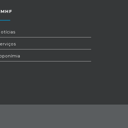
FMHF
otícias
erviços
oponímia