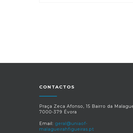
CONTACTOS
Praça Zeca Afonso, 15 Bairro da Malague
7000-379 Évora
Email:
geral@uniaof-
malagueirahfigueiras.pt