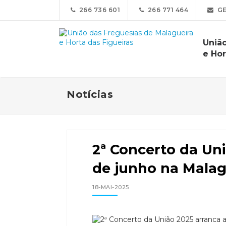
266 736 601
266 771 464
GE
Uniã
e Hor
Notícias
2ª Concerto da Uni
de junho na Malag
18-MAI-2025