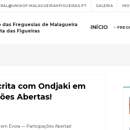
RAL@UNIAOF-MALAGUEIRAHFIGUEIRAS.PT
GALERIA
INO
o das Freguesias de Malagueira
INÍCIO
FREG
ta das Figueiras
crita com Ondjaki em
ções Abertas!