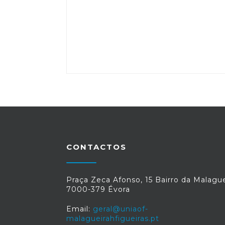
CONTACTOS
Praça Zeca Afonso, 15 Bairro da Malague
7000-379 Évora
Email:
geral@uniaof-
malagueirahfigueiras.pt