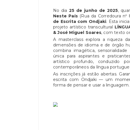
No dia
25 de junho de 2025
, qua
Neste País
(Rua da Corredoura nº 
de Escrita com Ondjaki
. Esta inic
projeto artístico transcultural
LÍNGU
& José Miguel Soares
, com texto o
A masterclass explora a riqueza d
dimensões de idioma e de órgão hu
combina imagética, sensorialidade 
única para aspirantes e pratican
artístico profundo, conduzido p
contemporâneos da língua portugue
As inscrições já estão abertas. Gar
escrita com Ondjaki — um moment
forma de pensar e usar a linguagem.