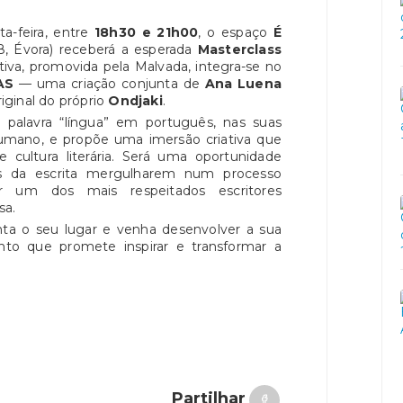
rta-feira, entre
18h30 e 21h00
, o espaço
É
8, Évora) receberá a esperada
Masterclass
iativa, promovida pela Malvada, integra-se no
AS
— uma criação conjunta de
Ana Luena
riginal do próprio
Ondjaki
.
a palavra “língua” em português, nas suas
mano, e propõe uma imersão criativa que
e cultura literária. Será uma oportunidade
tes da escrita mergulharem num processo
or um dos mais respeitados escritores
sa.
anta o seu lugar e venha desenvolver a sua
o que promete inspirar e transformar a
Partilhar