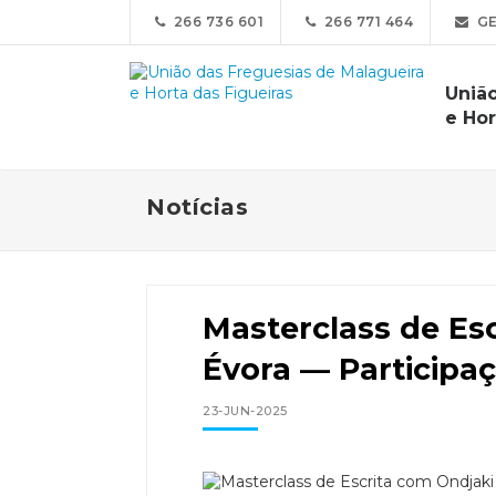
266 736 601
266 771 464
GE
Uniã
e Hor
Notícias
Masterclass de Es
Évora — Participa
23-JUN-2025