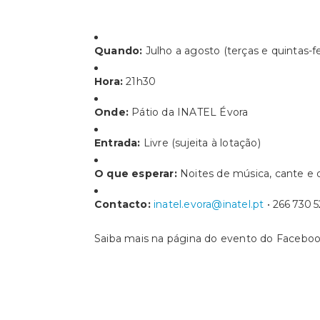
Quando:
Julho a agosto (terças e quintas-fe
Hora:
21h30
Onde:
Pátio da INATEL Évora
Entrada:
Livre (sujeita à lotação)
O que esperar:
Noites de música, cante e 
Contacto:
inatel.evora@inatel.pt
• 266 730 
Saiba mais na página do evento do Facebo