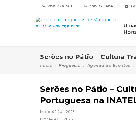
266 736 601
266 771 464
GE
Uniã
Hort
Serões no Pátio – Cultura T
Início
Freguesia
Agenda de Eventos
Serões no Pátio – Cult
Portuguesa na INATE
Início: 02-JUL-2025
Fim: 14-AGO-2025