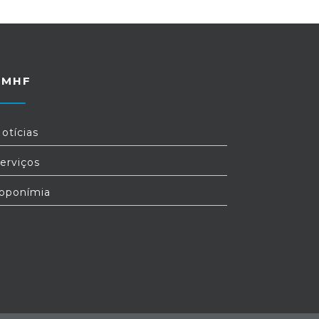
FMHF
otícias
erviços
oponímia