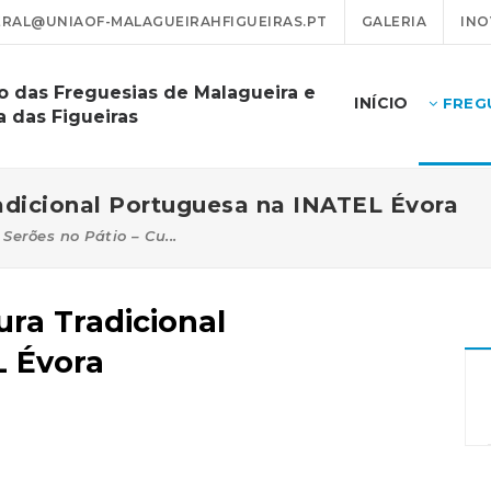
RAL@UNIAOF-MALAGUEIRAHFIGUEIRAS.PT
GALERIA
INO
o das Freguesias de Malagueira e
INÍCIO
FREG
a das Figueiras
radicional Portuguesa na INATEL Évora
Serões no Pátio – Cu...
ura Tradicional
L Évora