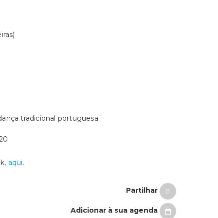
iras)
dança tradicional portuguesa
520
ok,
aqui.
Partilhar
Adicionar à sua agenda