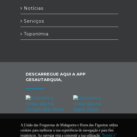
Notícias
Serviços
Toponímia
DESCARREGUE AQUI A APP
GESAUTARQUIA,
A União das Freguesias de Malagueira e Horta das Figueiras utiliza
© 2026 União das Freguesias de Malagueira e
cookies para melhorar a sua experiência de navegação e para fins
Horta das Figueiras. Todos os direitos reservados
estatísticos. Ao navegar está a consentir a sua utilização.
Termos e