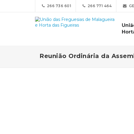
266 736 601
266 771 464
GE
Uniã
Hort
Reunião Ordinária da Assem