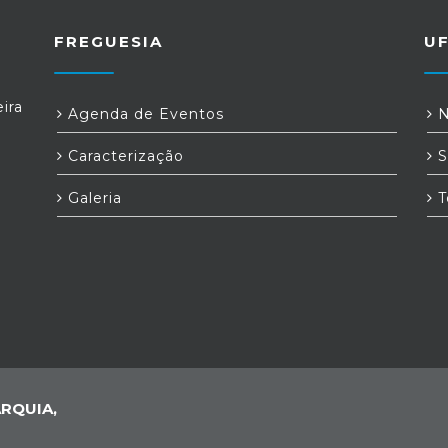
FREGUESIA
U
ira
Agenda de Eventos
N
Caracterização
S
Galeria
T
RQUIA,