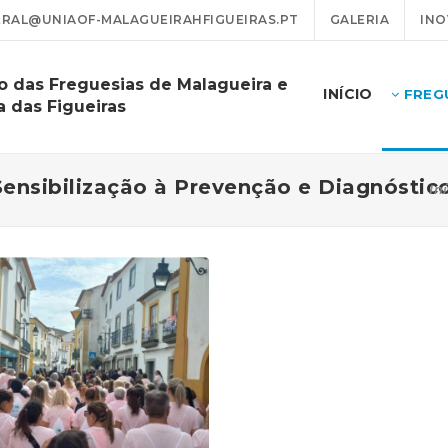
RAL@UNIAOF-MALAGUEIRAHFIGUEIRAS.PT
GALERIA
INO
o das Freguesias de Malagueira e
INÍCIO
FREG
a das Figueiras
ensibilização à Prevenção e Diagnósti
In