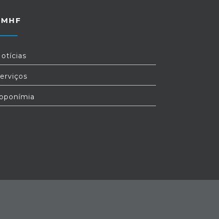
FMHF
otícias
erviços
oponímia