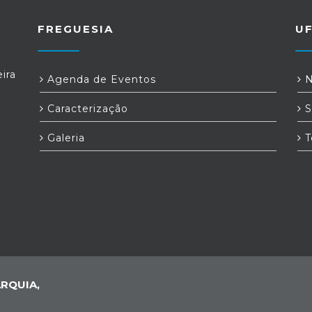
FREGUESIA
U
ira
Agenda de Eventos
N
Caracterização
S
Galeria
T
RQUIA,