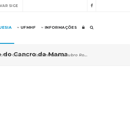
VAR SIGE
UESIA
UFMHF
INFORMAÇÕES
co do Cancro da Mama
ício
Galeria
Caminhada Outubro Ro...