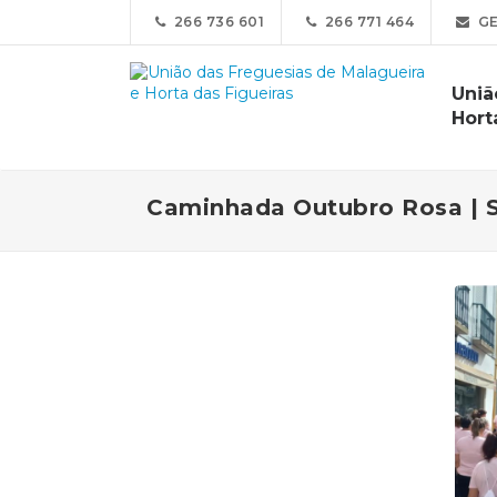
266 736 601
266 771 464
GE
Uniã
Hort
Caminhada Outubro Rosa | S