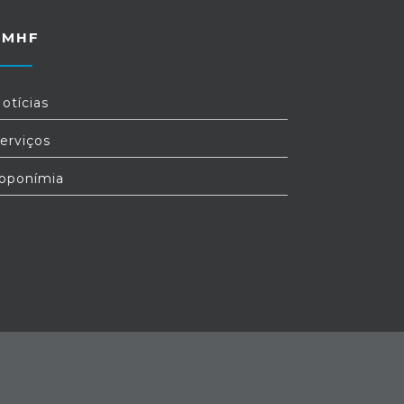
FMHF
otícias
erviços
oponímia