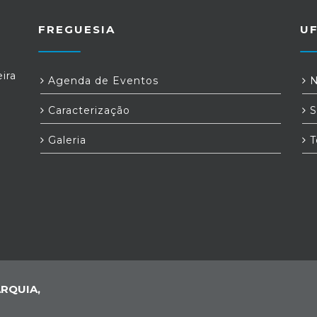
FREGUESIA
U
ira
Agenda de Eventos
N
Caracterização
S
Galeria
T
RQUIA,