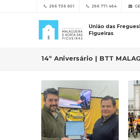
266 736 601
266 771 464
GE
União das Freguesi
Figueiras
14º Aniversário | BTT MALA