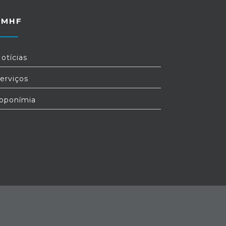
FMHF
otícias
erviços
oponímia