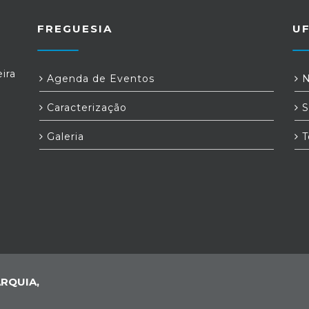
FREGUESIA
U
ira
Agenda de Eventos
N
Caracterização
S
Galeria
T
RQUIA,