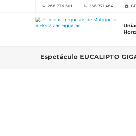
266 736 601
266 771 464
GE
Uniã
Hort
Espetáculo EUCALIPTO GIGAN