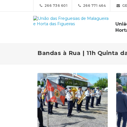
266 736 601
266 771 464
GE
Uniã
Hort
Bandas à Rua | 11h Quinta da