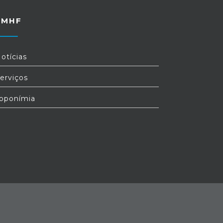
FMHF
otícias
erviços
oponímia