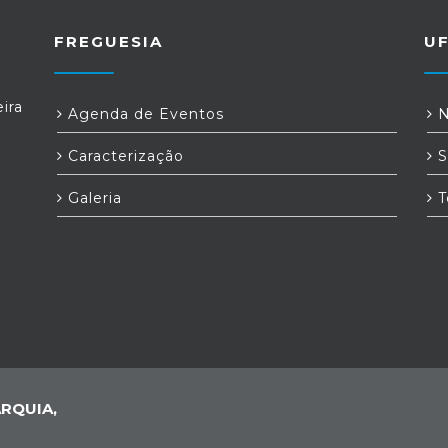
FREGUESIA
U
ira
Agenda de Eventos
N
Caracterização
S
Galeria
T
RQUIA,