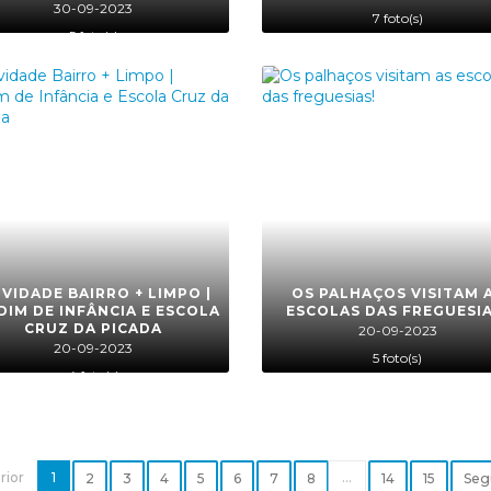
30-09-2023
7 foto(s)
5 foto(s)
IVIDADE BAIRRO + LIMPO |
OS PALHAÇOS VISITAM 
DIM DE INFÂNCIA E ESCOLA
ESCOLAS DAS FREGUESIA
CRUZ DA PICADA
20-09-2023
20-09-2023
5 foto(s)
4 foto(s)
rior
1
...
2
3
4
5
6
7
8
14
15
Seg