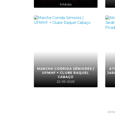
6 foto(s)
MARCHA CORRIDA SÉNIORES |
AT
UFMHF + CLUBE RAQUEL
JAR
CABAÇO
22-09-2023
4 foto(s)
Ante