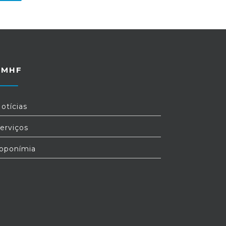
FMHF
otícias
erviços
oponímia