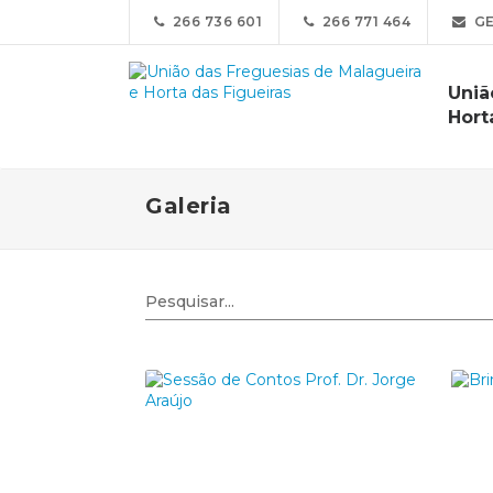
266 736 601
266 771 464
GE
Uniã
Hort
Galeria