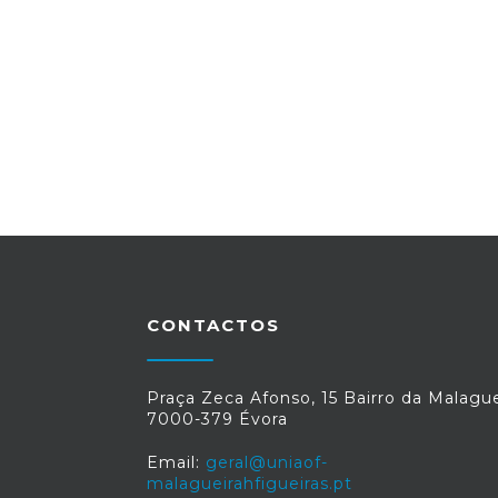
CONTACTOS
Praça Zeca Afonso, 15 Bairro da Malague
7000-379 Évora
Email:
geral@uniaof-
malagueirahfigueiras.pt