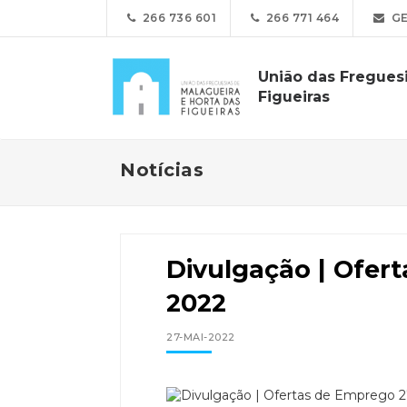
266 736 601
266 771 464
GE
União das Freguesi
Figueiras
Notícias
Divulgação | Ofer
2022
27-MAI-2022