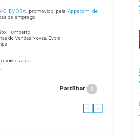
S 4G ÉVORA
, promovido pela
Appacdm de
rtas de emprego:
 Sto Humberto
anas de Vendas Novas, Évora
impa
isponíveis
aqui.
.
Partilhar