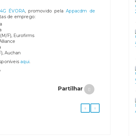
S 4G ÉVORA
, promovido pela
Appacdm de
rtas de emprego:
a
a
 (M/F), Eurofirms
lliance
a
), Auchan
isponíveis
aqui
.
.
Partilhar