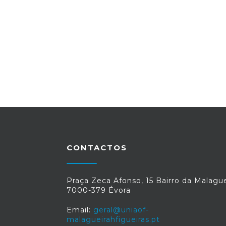
CONTACTOS
Praça Zeca Afonso, 15 Bairro da Malague
7000-379 Évora
Email:
geral@uniaof-
malagueirahfigueiras.pt