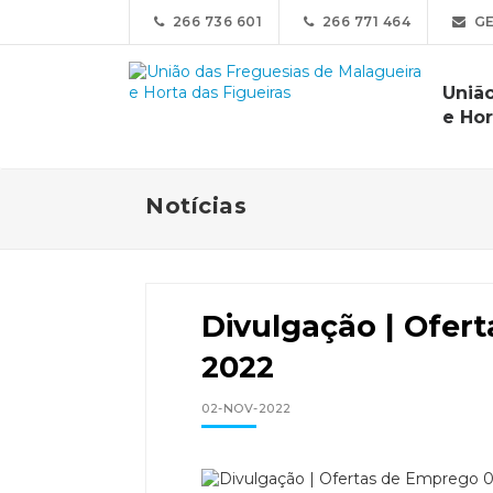
266 736 601
266 771 464
GE
Uniã
e Hor
Notícias
Divulgação | Ofert
2022
02-NOV-2022