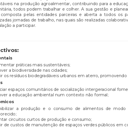
táveis na produção agroalimentar, contribuindo para a educ
tária, todos podem trabalhar e colher. A sua gestão e plane
, composta pelas entidades parceiras e aberta a todos os p
zadas jornadas de trabalho, nas quais são realizadas colaborat
lação a participar.
ctivos:
entais
mentar práticas mais sustentáveis;
er a biodiversidade nas cidades;
r os resíduos biodegradáveis urbanos em aterro, promovendo
is
iar espaços comunitários de socialização intergeracional fome
ver a educação ambiental num contexto não formal;
ómicos
nibilizar a produção e o consumo de alimentos de modo 
vorecido;
tar circuitos curtos de produção e consumo;
ir de custos de manutenção de espaços verdes públicos em 