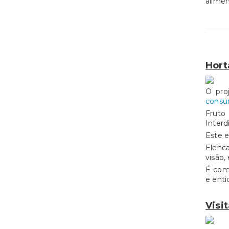
alime
Hort
O pro
consu
Fruto 
Interd
Este e
Elenca
visão,
É com 
e enti
Visi