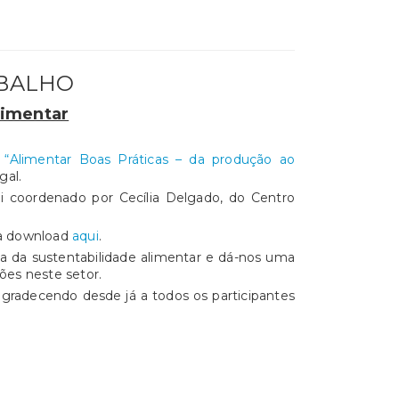
ABALHO
limentar
k
“Alimentar Boas Práticas – da produção ao
gal.
oi coordenado por Cecília Delgado, do Centro
ara download
aqui
.
a da sustentabilidade alimentar e dá-nos uma
ções neste setor.
gradecendo desde já a todos os participantes