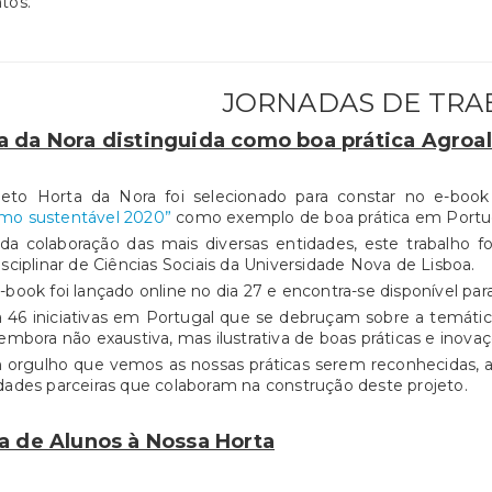
ntos.
JORNADAS DE TR
a da Nora distinguida como boa prática Agroa
jeto Horta da Nora foi selecionado para constar no e-boo
mo sustentável 2020”
como exemplo de boa prática em Portu
da colaboração das mais diversas entidades, este trabalho f
isciplinar de Ciências Sociais da Universidade Nova de Lisboa.
-book foi lançado online no dia 27 e encontra-se disponível p
 46 iniciativas em Portugal que se debruçam sobre a temátic
 embora não exaustiva, mas ilustrativa de boas práticas e inova
orgulho que vemos as nossas práticas serem reconhecidas, a
dades parceiras que colaboram na construção deste projeto.
ta de Alunos à Nossa Horta