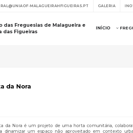
RAL@UNIAOF-MALAGUEIRAHFIGUEIRAS.PT
GALERIA
INO
o das Freguesias de Malagueira e
INÍCIO
FREG
a das Figueiras
ta da Nora
ta da Nora é um projeto de uma horta comunitária, colaborat
ra dinamizar um espaço não aproveitado em contexto urba