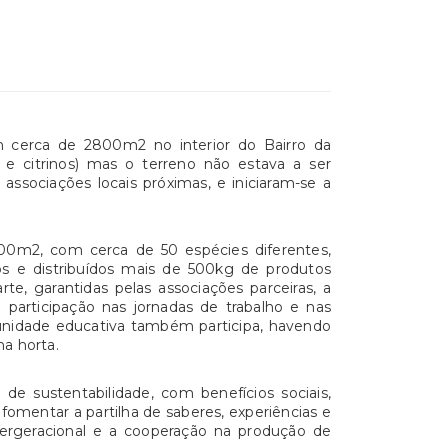
m cerca de 2800m2 no interior do Bairro da
s e citrinos) mas o terreno não estava a ser
ssociações locais próximas, e iniciaram-se a
00m2, com cerca de 50 espécies diferentes,
os e distribuídos mais de 500kg de produtos
te, garantidas pelas associações parceiras, a
 participação nas jornadas de trabalho e nas
munidade educativa também participa, havendo
na horta.
e sustentabilidade, com benefícios sociais,
omentar a partilha de saberes, experiências e
tergeracional e a cooperação na produção de