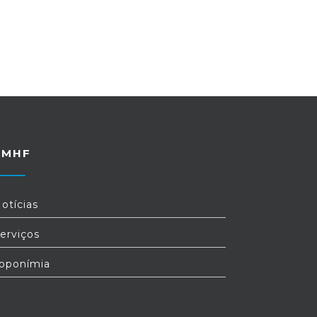
FMHF
otícias
erviços
oponímia