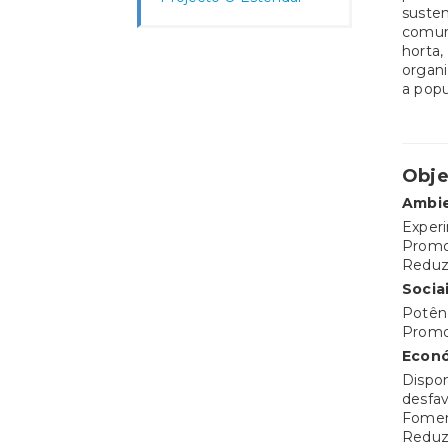
susten
comuni
horta
organi
a popu
Obje
Ambi
Experi
Promov
Reduzi
Socia
Potênc
Promo
Econ
Dispo
desfa
Fomen
Reduz