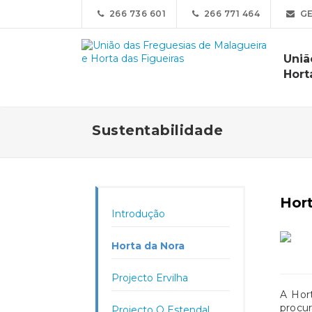
266 736 601
266 771 464
GE
Uniã
Hort
Sustentabilidade
Hor
Introdução
Horta da Nora
Projecto Ervilha
A Hor
procu
Projecto O Estendal