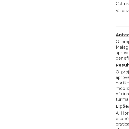
Cultur
Valori
Anted
O pro
Malagu
aprove
benefi
Resul
O pro
aprov
hortíc
mobili
oficin
turmas
Liçõe
A Hor
económ
práti