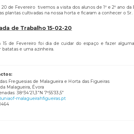
 20 de Fevereiro tivemos a visita dos alunos de 1º e 2º ano da
as plantas cultivadas na nossa horta e ficaram a conhecer o Sr.
ada de Trabalho 15-02-20
a 15 de Fevereiro foi dia de cuidar do espaço e fazer algu
r batatas e uma azinheira.
ctos:
das Freguesias de Malagueira e Horta das Figueiras
 da Malagueira, Évora
nadas: 38º34’21,3”N 7º55’33,5”
uniaof-malagueirahfigueiras.pt
1464