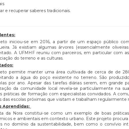
ais
zar e recuperar saberes tradicionais.
entes:
jeto iniciou-se em 2016, a partir de um espaço público co
eira. Já existiam algumas árvores (essencialmente oliveira
itado. A UFMHF reuniu com parceiros, em particular com as a
ciação do terreno e as culturas.
tados:
jeto permite manter uma área cultivada de cerca de de 28
eitando a água do poço existente no terreno. São produzid
olas por ano. Apesar das tarefas diárias serem, em grande par
zação da comunidade local revela-se particularmente na sua
as práticas de formação com especialistas convidados. A co
 das escolas próximas que visitam e trabalham regularmente 
s Aprendidas:
ta da Nora constitui-se como um exemplo de boas práticas d
icos e ambientais em contexto urbano. Este projeto procura f
cas no domínio da sustentabilidade, bem como o convívio in