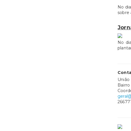
No dia
sobre 
Jorn
No di
planta
Conta
União 
Bairro
Coorde
geral@
26677