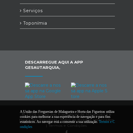
Serviços
Toponímia
DESCARREGUE AQUI A APP
GESAUTARQUIA,
A União das Freguesias de Malagueira e Horta das Figueiras utiliza
© 2026 União das Freguesias de Malagueira e
cookies para melhorar a sua experiência de navegação e para fins
Horta das Figueiras. Todos os direitos reservados
estatísticos. Ao navegar está a consentir a sua utilização.
Termos e C
|
Termos e Condições
ondições