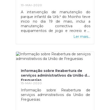
19-MAI-2020
A intervenção de manutenção do
parque infantil da Urb.ª do Moinho teve
inicio no dia 19 de maio, inclui a
manutenção correctiva dos
equipamentos de jogo e recreio e a
substituição do pavimento que se
Ler mais...
encontrava muito degradado, um
investimento de 9 707.30 + IVA. De
acordo com o respectivo programa de
execução, a intervenção deverá ter um
prazo de execução de 15 dias.A União
das Freguesias de Malagueira e Horta
das Figueiras agradece a compreensão
Informação sobre Reabertura de
de todos para os eventuais incómodos
serviços administrativos da União de
decorrentes da realização dos
Freguesias
trabalhos.
15-MAI-2020
Informação sobre Reabertura de
serviços administrativos da União de
Freguesias