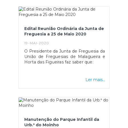
pessoas mais idosas e vulneráveis à
doença por Covid 19.Junto com estas
máscaras, estão a ser distribuídas as
máscaras cirúrgicas oferecidas pela
Câmara Municipal para esta população
Edital Reunião Ordinária da Junta de
de risco, bem como um conjunto de
Freguesia a 25 de Maio 2020
informações importante na utilização
das máscaras, seguindo as
19-MAI-2020
recomendações da DGS.
O Presidente da Junta de Freguesia da
União de Freguesias de Malagueira e
Horta das Figueiras faz saber que:
Ler mais...
Manutenção do Parque Infantil da
Urb.ª do Moinho