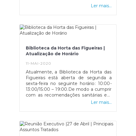
Ler mais...
Biblioteca da Horta das Figueiras |
Atualização de Horário
11-MAI-2020
Atualmente, a Biblioteca da Horta das
Figueiras está aberta de segunda a
sexta-feira no seguinte horário: 10:00-
13:00/15:00 – 19:00.De modo a cumprir
com as recomendações sanitárias em
vigor, os leitores serão atendidos um
Ler mais...
de cada vez, através de um guichet na
porta lateral do edifício da UFMHF. Os
leitores poderão realizar empréstimos
domiciliários e fazer as respetivas
devoluções, sendo que os livros
devolvidos ficarão em quarentena