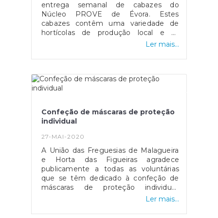
entrega semanal de cabazes do
Núcleo PROVE de Évora. Estes
cabazes contêm uma variedade de
hortícolas de produção local e as
entregas ocorrem às sextas no espaço
Ler mais...
IROMA, entre as 17:30 e as 18:30.
Confeção de máscaras de proteção
individual
27-MAI-2020
A União das Freguesias de Malagueira
e Horta das Figueiras agradece
publicamente a todas as voluntárias
que se têm dedicado à confeção de
máscaras de proteção individual:
Amélia Martins, Fátima Ernesto, Lurdes
Ler mais...
Gomes, Lurdes Sousa, Maria Costa.As
máscaras estão a ser distribuídas às