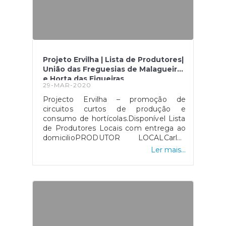
Projeto Ervilha | Lista de Produtores|
União das Freguesias de Malagueira
e Horta das Figueiras
29-MAR-2020
Projecto Ervilha – promoção de
circuitos curtos de produção e
consumo de hortícolas.Disponível Lista
de Produtores Locais com entrega ao
domicilioPRODUTOR LOCALCarlos
BalsaProdutor agrícola969 838
Ler mais...
500cjbalsa@gmail.comEntregas ao
domicílio em horário e local a
combinar Luís GriloProdutor
agrícola967 079
607lgriloo@sapo.ptEntregas ao
domicílio às 3ª e 6ªencomendas até ao
dia anterior Luís ReisProdutor
agrícolaQuinta do Lagarto, Azinhaga