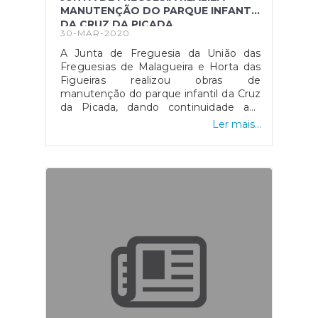
MANUTENÇÃO DO PARQUE INFANTIL
DA CRUZ DA PICADA
30-MAR-2020
A Junta de Freguesia da União das
Freguesias de Malagueira e Horta das
Figueiras realizou obras de
manutenção do parque infantil da Cruz
da Picada, dando continuidade aos
investimentos realizados nos espaços
Ler mais...
de jogo e recreio.Em reunião de
executivo, realizado no passado dia 16
de março, a junta de freguesia
adjudicou à empresa SOINCA a
manutenção do parque infantil da Urb.ª
do Moinho. Estando o inicio dos
trabalhos condicionado face aos
desenvolvimentos do surto
epidémico.As intervenções de
melhoria dos parques infantis,
planificadas para este ano, implicam
um investimento na ordem dos 13
000 €.