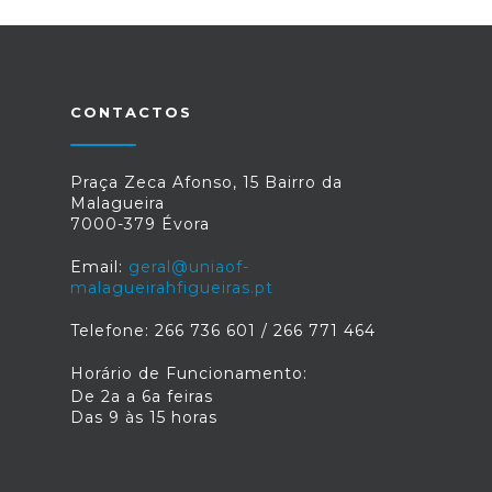
761Entregas ao domicílio no concelho
de
Évorajbsantana@gmail.com Restaurante
a FragataT. 266 044 255 // 967 884
335Take-away ou entregas ao
CONTACTOS
domicílio Restaurante a GrutaT. 266
708 186Take-away 12 às 14h e das 19 às
21h
Praça Zeca Afonso, 15 Bairro da
Malagueira
7000-379 Évora
Email:
geral@uniaof-
malagueirahfigueiras.pt
Telefone: 266 736 601 / 266 771 464
Horário de Funcionamento:
De 2a a 6a feiras
Das 9 às 15 horas