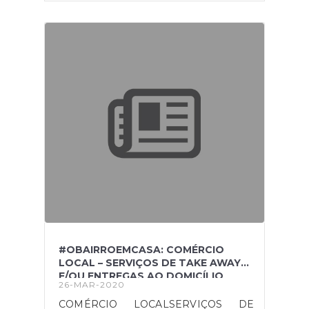
bairro, no combate ao covid-19 COMO
PODEMOS AJUDARIr à compras dos
bens essenciais por siIr à Farmácia por
siTentar arranjar estratégia de combate
à solidãoPassear o seu animal de
estimaçãoA QUEM SE
DESTINAPessoas com + 60
anosDoentes crónicosPessoas em
situações de isolamento (contaminado
ou profilático)Pessoas com mobilidade
reduzidaCONTACTOS:Telefone:
927 656 683 (Luz); 966 311 263
(Sandra) INFORME OU SINALIZE
QUEM PRECISASE ACHA QUE PODE
AJUDAR JUNTE-SE A NÓS ou FAÇA
ISTO PELO SEU BAIRRO!
#OBAIRROEMCASA: COMÉRCIO
LOCAL – SERVIÇOS DE TAKE AWAY
E/OU ENTREGAS AO DOMICÍLIO
26-MAR-2020
COMÉRCIO LOCALSERVIÇOS DE