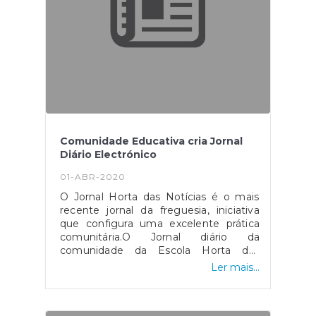
exaustiva, mas ilustrativa de boas
práticas e inovações neste setor.É com
orgulho que vemos as nossas práticas
serem reconhecidas, agradecendo
desde já a todos os participantes e
entidades parceiras que colaboram na
construção deste projeto.
Comunidade Educativa cria Jornal
Diário Electrónico
01-ABR-2020
O Jornal Horta das Notícias é o mais
recente jornal da freguesia, iniciativa
que configura uma excelente prática
comunitária.O Jornal diário da
comunidade da Escola Horta das
Figueiras, construído a “clique por
Ler mais...
miúdos e graúdos”.Saiba mais: Jornal
Horta das NotíciasEstão todos de
Parabéns!