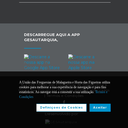
DESCARREGUE AQUI A APP
GESAUTARQUIA,
A União das Freguesias de Malagueira e Horta das Figueiras utiliza
© 2026 União das Freguesias de Malagueira e
cookies para melhorar a sua experiência de navegação e para fins
Horta das Figueiras. Todos os direitos reservados
estatísticos. Ao navegar está a consentir a sua utilização.
Termos e
|
Termos e Condições
Condições
Definiçoes de Cookies
Aceitar
Desenvolvido por: